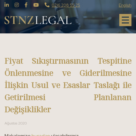
0216 208 55 25
English
Fiyat Sıkıştırmasının Tespitine
Önlenmesine ve Giderilmesine
İlişkin Usul ve Esaslar Taslağı ile
Getirilmesi Planlanan
Değişiklikler
Ağustos 2020
Makalemize
buradan
ulaşabilirsiniz.