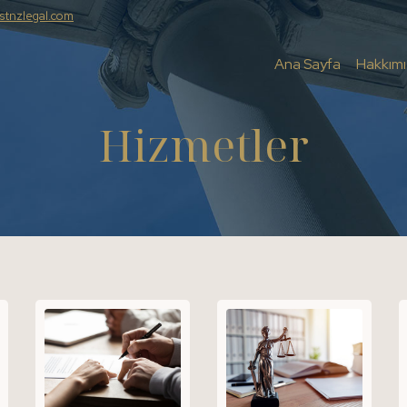
stnzlegal.com
Ana Sayfa
Hakkım
Hizmetler