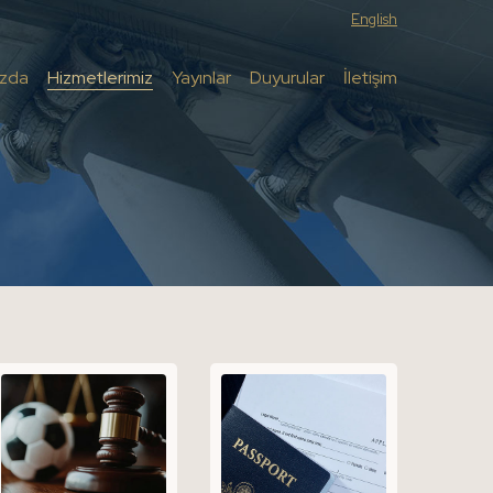
English
ızda
Hizmetlerimiz
Yayınlar
Duyurular
İletişim